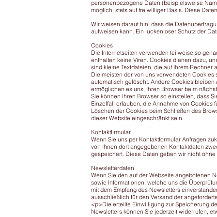
personenbezogene Daten (beispielsweise Name, 
möglich, stets auf freiwilliger Basis. Diese Da
Wir weisen darauf hin, dass die Datenübertragun
aufweisen kann. Ein lückenloser Schutz der Daten
Cookies
Die Internetseiten verwenden teilweise so gen
enthalten keine Viren. Cookies dienen dazu, un
sind kleine Textdateien, die auf Ihrem Rechner 
Die meisten der von uns verwendeten Cookies 
automatisch gelöscht. Andere Cookies bleiben a
ermöglichen es uns, Ihren Browser beim näch
Sie können Ihren Browser so einstellen, dass S
Einzelfall erlauben, die Annahme von Cookies f
Löschen der Cookies beim Schließen des Browser
dieser Website eingeschränkt sein.
Kontaktfirmular
Wenn Sie uns per Kontaktformular Anfragen zu
von Ihnen dort angegebenen Kontaktdaten zweck
gespeichert. Diese Daten geben wir nicht ohne I
Newsletterdaten
Wenn Sie den auf der Webseite angebotenen Ne
sowie Informationen, welche uns die Überprüfu
mit dem Empfang des Newsletters einverstande
ausschließlich für den Versand der angeforderte
<p>Die erteilte Einwilligung zur Speicherung 
Newsletters können Sie jederzeit widerrufen, et