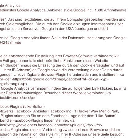
le Analytics
ienstes Google Analytics. Anbieter ist die Google Inc., 1600 Amphitheatre
es". Das sind Textdateien, die auf Ihrem Computer gespeichert werden und
rch Sie ermöglichen. Die durch den Cookie erzeugten Informationen über
egel an einen Server von Google in den USA übertragen und dort
 bei Google Analytics finden Sie in der Datenschutzerklärung von Google:
004245?hl=de
eine entsprechende Einstellung Ihrer Browser-Software verhindern; wir
em Fall gegebenenfalls nicht sämtliche Funktionen dieser Website
en darüber hinaus die Erfassung der durch den Cookie erzeugten und auf
. Ihrer IP-Adresse) an Google sowie die Verarbeitung dieser Daten durch
genden Link verfügbare Browser-Plugin herunterladen und installieren: <a
ut?hl=de">https://tools.google.com/dlpage/gaoptout?hl=de</a></p>
ng</strong></p>
Google Analytics verhindern, indem Sie auf folgenden Link klicken. Es wird
Ihrer Daten bei zukünftigen Besuchen dieser Website verhindert: <a
 deaktivieren</a></p>
book-Plugins (Like-Button)
Netzwerks Facebook, Anbieter Facebook Inc., 1 Hacker Way, Menlo Park,
ok-Plugins erkennen Sie an dem Facebook-Logo oder dem "Like-Button"
 über die Facebook-Plugins finden Sie hier: <a
ins/">http://developers.facebook.com/docs/plugins/</a>.</p>
r das Plugin eine direkte Verbindung zwischen Ihrem Browser und dem
durch die Information, dass Sie mit Ihrer IP-Adresse unsere Seite besucht