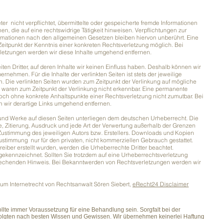
er nicht verpflichtet, übermittelte oder gespeicherte fremde Informationen
 die auf eine rechtswidrige Tätigkeit hinweisen. Verpflichtungen zur
rmationen nach den allgemeinen Gesetzen bleiben hiervon unberührt. Eine
Zeitpunkt der Kenntnis einer konkreten Rechtsverletzung möglich. Bei
etzungen werden wir diese Inhalte umgehend entfernen.
en Dritter, auf deren Inhalte wir keinen Einfluss haben. Deshalb können wir
nehmen. Für die Inhalte der verlinkten Seiten ist stets der jeweilige
ch. Die verlinkten Seiten wurden zum Zeitpunkt der Verlinkung auf mögliche
e waren zum Zeitpunkt der Verlinkung nicht erkennbar. Eine permanente
jedoch ohne konkrete Anhaltspunkte einer Rechtsverletzung nicht zumutbar. Bei
wir derartige Links umgehend entfernen.
te und Werke auf diesen Seiten unterliegen dem deutschen Urheberrecht. Die
ie, Zitierung, Ausdruck und jede Art der Verwertung außerhalb der Grenzen
 Zustimmung des jeweiligen Autors bzw. Erstellers. Downloads und Kopien
 Zustimmung nur für den privaten, nicht kommerziellen Gebrauch gestattet.
treiber erstellt wurden, werden die Urheberrechte Dritter beachtet.
 gekennzeichnet. Sollten Sie trotzdem auf eine Urheberrechtsverletzung
rechenden Hinweis. Bei Bekanntwerden von Rechtsverletzungen werden wir
um Internetrecht von Rechtsanwalt Sören Siebert,
eRecht24 Disclaimer
sollte immer Voraussetzung für eine Behandlung sein. Sorgfalt bei der
folgten nach besten Wissen und Gewissen. Wir übernehmen keinerlei Haftung