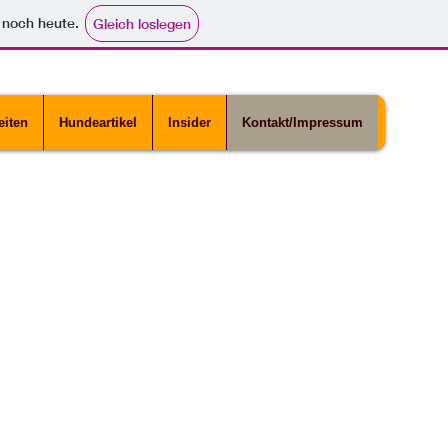
e noch heute.
Gleich loslegen
iten
Hundeartikel
Insider
Kontakt/Impressum