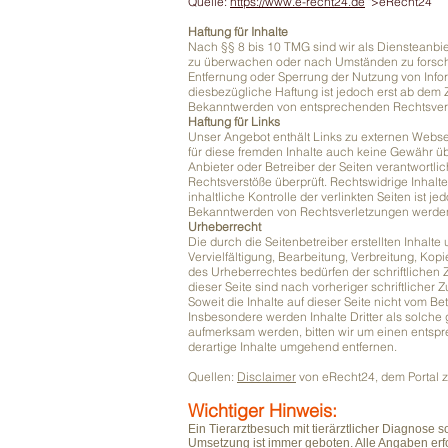
Quelle:
https://www.e-recht24.de
">eRecht24
Haftung für Inhalte
Nach §§ 8 bis 10 TMG sind wir als Diensteanbiet
zu überwachen oder nach Umständen zu forschen,
Entfernung oder Sperrung der Nutzung von Info
diesbezügliche Haftung ist jedoch erst ab dem 
Bekanntwerden von entsprechenden Rechtsverl
Haftung für Links
Unser Angebot enthält Links zu externen Webseit
für diese fremden Inhalte auch keine Gewähr über
Anbieter oder Betreiber der Seiten verantwortli
Rechtsverstöße überprüft. Rechtswidrige Inhalt
inhaltliche Kontrolle der verlinkten Seiten ist 
Bekanntwerden von Rechtsverletzungen werden 
Urheberrecht
Die durch die Seitenbetreiber erstellten Inhal
Vervielfältigung, Bearbeitung, Verbreitung, Kop
des Urheberrechtes bedürfen der schriftlichen
dieser Seite sind nach vorheriger schriftlicher
Soweit die Inhalte auf dieser Seite nicht vom Be
Insbesondere werden Inhalte Dritter als solche
aufmerksam werden, bitten wir um einen entsp
derartige Inhalte umgehend entfernen.
Quellen:
Disclaimer
von eRecht24, dem Portal z
Wichtiger Hinweis:
Ein Tierarztbesuch mit tierärztlicher Diagnose 
Umsetzung ist immer geboten. Alle Angaben er