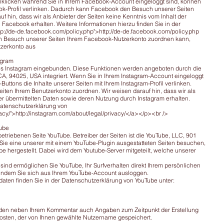
nklicken während Sie in Ihrem Facebook-Account eingeloggt sind, können
ook-Profil verlinken. Dadurch kann Facebook den Besuch unserer Seiten
 hin, dass wir als Anbieter der Seiten keine Kenntnis vom Inhalt der
Facebook erhalten. Weitere Informationen hierzu finden Sie in der
p://de-de.facebook.com/policy.php">http://de-de.facebook.com/policy.php
 Besuch unserer Seiten Ihrem Facebook-Nutzerkonto zuordnen kann,
tzerkonto aus
agram
tes Instagram eingebunden. Diese Funktionen werden angeboten durch die
CA, 94025, USA integriert. Wenn Sie in Ihrem Instagram-Account eingeloggt
uttons die Inhalte unserer Seiten mit Ihrem Instagram-Profil verlinken.
ten Ihrem Benutzerkonto zuordnen. Wir weisen darauf hin, dass wir als
er übermittelten Daten sowie deren Nutzung durch Instagram erhalten.
 Datenschutzerklärung von
vacy/">http://instagram.com/about/legal/privacy/</a></p><br
/>
Tube
etriebenen Seite YouTube. Betreiber der Seiten ist die YouTube, LLC, 901
ie eine unserer mit einem YouTube-Plugin ausgestatteten Seiten besuchen,
e hergestellt. Dabei wird dem Youtube-Server mitgeteilt, welche unserer
ind ermöglichen Sie YouTube, Ihr Surfverhalten direkt Ihrem persönlichen
, indem Sie sich aus Ihrem YouTube-Account ausloggen.
ten finden Sie in der Datenschutzerklärung von YouTube unter:
erden neben Ihrem Kommentar auch Angaben zum Zeitpunkt der Erstellung
sten, der von Ihnen gewählte Nutzername gespeichert.