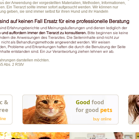
us der Anwendung der vorgestellten Materialien, Methoden, Informationen,
n. Ein Tierarzt sollte immer sofort aufgesucht werden. Wir können nur
ng geben, sie sind immer selbst für ihren Hund und ihr Handeln
sind auf keinen Fall Ersatz für eine professionelle Beratung
 sind Erfahrungsberichte und Meinungsäußerungen und dienen lediglich der
 und auffordern immer den Tierarzt zu konsultieren.
Bitte beginnen sie keine
ern die Anweisungen des Tierarztes. Die Seiteninhalte sind nicht zur
fen nicht als Behandlungsmethode angewendet werden. Wir weisen
häden, Probleme und Erkrankungen haften die durch die Benutzung der Seite
halte entstanden sind. Ein zur Verantwortung ziehen lehnen wir ab.
rfahrungen darstellen möchten.
55 Abs. 2 RStV
c &
Good
food
ree
for good
pets
line
buy online