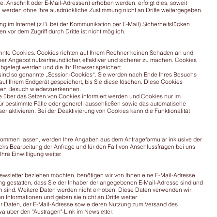
Anschrift oder E-Mail-Adressen) erhoben werden, erfolgt dies, soweit
ten werden ohne Ihre ausdrückliche Zustimmung nicht an Dritte weitergegeben.
g im Internet (z.B. bei der Kommunikation per E-Mail) Sicherheitslücken
 vor dem Zugriff durch Dritte ist nicht möglich.
annte Cookies. Cookies richten auf Ihrem Rechner keinen Schaden an und
ser Angebot nutzerfreundlicher, effektiver und sicherer zu machen. Cookies
abgelegt werden und die Ihr Browser speichert.
sind so genannte „Session-Cookies“. Sie werden nach Ende Ihres Besuchs
uf Ihrem Endgerät gespeichert, bis Sie diese löschen. Diese Cookies
sten Besuch wiederzuerkennen.
ie über das Setzen von Cookies informiert werden und Cookies nur im
ür bestimmte Fälle oder generell ausschließen sowie das automatische
 aktivieren. Bei der Deaktivierung von Cookies kann die Funktionalität
kommen lassen, werden Ihre Angaben aus dem Anfrageformular inklusive der
s Bearbeitung der Anfrage und für den Fall von Anschlussfragen bei uns
hre Einwilligung weiter.
wsletter beziehen möchten, benötigen wir von Ihnen eine E-Mail-Adresse
ng gestatten, dass Sie der Inhaber der angegebenen E-Mail-Adresse sind und
n sind. Weitere Daten werden nicht erhoben. Diese Daten verwenden wir
n Informationen und geben sie nicht an Dritte weiter.
der Daten, der E-Mail-Adresse sowie deren Nutzung zum Versand des
wa über den "Austragen"-Link im Newsletter.