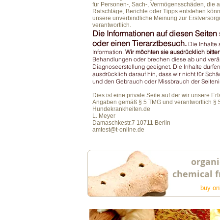
für Personen-, Sach-, Vermögensschäden, die a
Ratschläge, Berichte oder Tipps entstehen könne
unsere unverbindliche Meinung zur Erstversorgu
verantwortlich.
Die Informationen auf diesen Seiten 
oder einen Tierarztbesuch.
Die Inhalte
Information.
Wir möchten sie ausdrücklich bitten
Behandlungen oder brechen diese ab und veränd
Diagnoseerstellung geeignet. Die Inhalte dür
ausdrücklich darauf hin, dass wir nicht für Sc
und den Gebrauch oder Missbrauch der Seitenin
Dies ist eine private Seite auf der wir unsere E
Angaben gemäß § 5 TMG und verantwortlich § 
Hundekrankheiten.de
L. Meyer
Damaschkestr.7 10711 Berlin
amtest@t-online.de
organi
chemical f
buy on