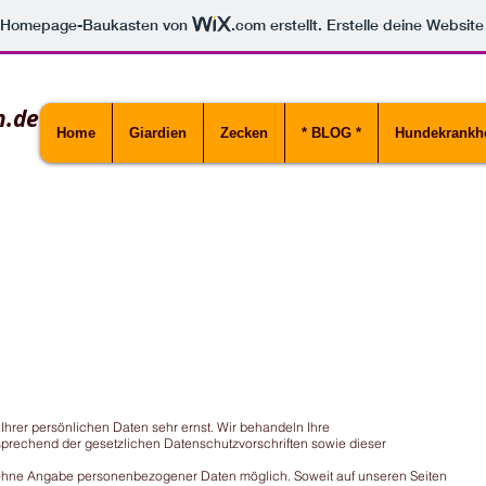
m Homepage-Baukasten von
.com
erstellt. Erstelle deine Websit
n.de
Home
Giardien
Zecken
* BLOG *
Hundekrankhe
Ihrer persönlichen Daten sehr ernst. Wir behandeln Ihre
prechend der gesetzlichen Datenschutzvorschriften sowie dieser
l ohne Angabe personenbezogener Daten möglich. Soweit auf unseren Seiten