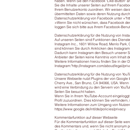
haben. Wenn Sie den Facebook "Like-Button" a
Sie die Inhalte unserer Seiten auf Ihrem Faceb
Ihrem Benutzerkonto zuordnen. Wir weisen darauf
übermittelten Daten sowie deren Nutzung durch 
Datenschutzerklärung von Facebook unter ="htt
>Wenn Sie nicht wünschen, dass Facebook den
loggen Sie sich bitte aus Ihrem Facebook-Benu
Datenschutzerklärung für die Nutzung von Inst
Auf unseren Seiten sind Funktionen des Diens
Instagram Inc., 1601 Willow Road, Menlo Park, 
sind können Sie durch Anklicken des Instagram-B
Dadurch kann Instagram den Besuch unserer Sei
Anbieter der Seiten keine Kenntnis vom Inhalt d
Weitere Informationen hierzu finden Sie in der
Instagram:"
http://instagram.com/about/legal/pri
Datenschutzerklärung für die Nutzung von You
Unsere Webseite nutzt Plugins der von Google b
Cherry Ave., San Bruno, CA 94066, USA. Wenn S
wird eine Verbindung zu den Servern von YouTub
Seiten Sie besucht haben.
Wenn Sie in Ihrem YouTube-Account eingeloggt s
Profil zuzuordnen. Dies können Sie verhindern
Weitere Informationen zum Umgang von Nutzerda
https://www.google.de/intl/de/policies/privacy
Kommentarfunktion auf dieser Webseite
Für die Kommentarfunktion auf dieser Seite w
des Kommentars und, wenn Sie nicht anonym po