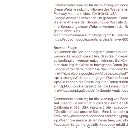
Datenschutzerklärung für die Nutzung von Goog
Diese Website nutzt Funktionen des Webanalysed
Parkway Mountain View, CA 94043, USA.
Google Analytics verwendet so genannte "Cooki
die eine Analyse der Benutzung der Website du
Ihre Benutzung dieser Website werden in der R
gespeichert.</p>
Mehr Informationen zum Umgang mit Nutzerdaten
https://support.google.com/analytics/answer/6
Browser Plugin
Sie können die Speicherung der Cookies durch 
weisen Sie jedoch darauf hin, dass Sie in dies
vollumfänglich werden nutzen können. Sie könn
Ihre Nutzung der Website bezogenen Daten (inkl
Google verhindern, indem Sie das unter dem fol
href="https://tools.google.com/dlpage/gaopto
<p><strong>Widerspruch gegen Datenerfassu
<p>Sie können die Erfassung Ihrer Daten durch 
ein Opt-Out-Cookie gesetzt, der die Erfassung 
href="javascript:gaOptout();">Google Analytics
Datenschutzerklärung für die Nutzung von Face
Auf unseren Seiten sind Plugins des sozialen 
California 94025, USA, integriert. Die Facebo
("Gefällt mir") auf unserer Seite. Eine Übersicht
href="http://developers.facebook.com/docs/plug
<p>Wenn Sie unsere Seiten besuchen, wird übe
Facebook-Server hergestellt. Facebook erhält da